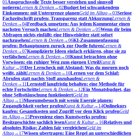
01
Anspruchsvolle Texte besser verstehen und sinnvoll
notieren
Lernen & Denken
→
02
Budget bei schwankendem
Einkommen: mit Untergrenze planen
Geld im Alltag
→
03
Seriose
Fachzeitschrift prufen: Transparenz statt Abkurzung
Lernen &
Denken
→
04
Feedback umsetzen: Aus jedem Kommentar einen
nachsten Versuch machen
Lernen & Denken
→
05
Wenn dir beim
Abfragen nichts einfällt: eine Hinweisleiter statt sofort
nachzusehen
Lernen & Denken
→
06
KI-Zusammenfassung
prufen: Behauptungen zuruck zur Quelle fuhren
Lernen &
Denken
→
07
Komplizierte Ideen einfach erklären, ohne sie zu
verfälschen
Lernen & Denken
→
08
Kunst betrachten ohne
Vorwissen: ein ruhiger Weg zum eigenen Urteil
Kunst &
Kultur
→
09
Der Lerncheck mit Abstand: Was du morgen noch
weißt, zählt
Lernen & Denken
→
10
Lernen vor dem Schlaf:
Abrufen statt nachts Stoff anzuhaufen
Lernen &
Denken
→
11
Lernstoff langfristig behalten: eine Methode für
echte Fortschritte
Lernen & Denken
→
12
Ein Monatsbudget, das
ohne Selbsttäuschung funktioniert
Geld im
Alltag
→
13
Museumsbesuch mit wenig Energie planen:
Zuganglichkeit vorher prufen
Kunst & Kultur
→
14
Onlinekurs
kaufen: Gesamtkosten und Zugriff vor dem Klick prufen
Geld
im Alltag
→
15
Provenienz eines Kunstwerks prufen:
Besitzgeschichte sachlich lesen
Kunst & Kultur
→
16
Relatives und
absolutes Risiko: Zahlen fair vergleichen
Geld im
Alltag
→
17
Wissen ubertragen: Eine Regel an unterschiedlichen