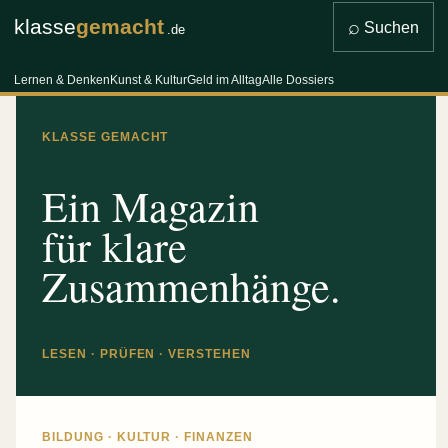
klasse
gemacht
⌕
Suchen
.de
Lernen & Denken
Kunst & Kultur
Geld im Alltag
Alle Dossiers
KLASSE GEMACHT
Ein Magazin
für klare
Zusammenhänge.
LESEN · PRÜFEN · VERSTEHEN
BILDUNG · KULTUR · FINANZEN