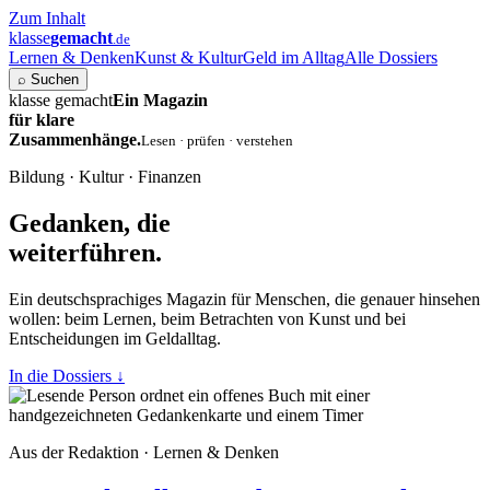
Zum Inhalt
klasse
gemacht
.de
Lernen & Denken
Kunst & Kultur
Geld im Alltag
Alle Dossiers
⌕
Suchen
klasse gemacht
Ein Magazin
für klare
Zusammenhänge.
Lesen · prüfen · verstehen
Bildung · Kultur · Finanzen
Gedanken, die
weiterführen.
Ein deutschsprachiges Magazin für Menschen, die genauer hinsehen
wollen: beim Lernen, beim Betrachten von Kunst und bei
Entscheidungen im Geldalltag.
In die Dossiers
↓
Aus der Redaktion · Lernen & Denken