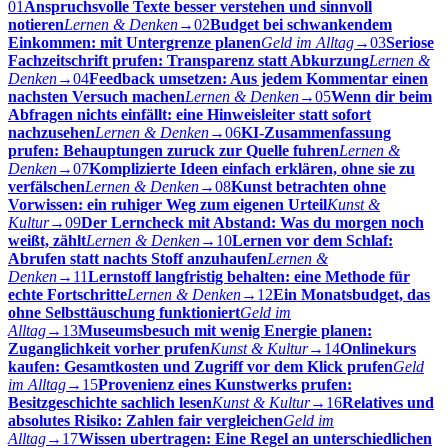
01
Anspruchsvolle Texte besser verstehen und sinnvoll
notieren
Lernen & Denken
→
02
Budget bei schwankendem
Einkommen: mit Untergrenze planen
Geld im Alltag
→
03
Seriose
Fachzeitschrift prufen: Transparenz statt Abkurzung
Lernen &
Denken
→
04
Feedback umsetzen: Aus jedem Kommentar einen
nachsten Versuch machen
Lernen & Denken
→
05
Wenn dir beim
Abfragen nichts einfällt: eine Hinweisleiter statt sofort
nachzusehen
Lernen & Denken
→
06
KI-Zusammenfassung
prufen: Behauptungen zuruck zur Quelle fuhren
Lernen &
Denken
→
07
Komplizierte Ideen einfach erklären, ohne sie zu
verfälschen
Lernen & Denken
→
08
Kunst betrachten ohne
Vorwissen: ein ruhiger Weg zum eigenen Urteil
Kunst &
Kultur
→
09
Der Lerncheck mit Abstand: Was du morgen noch
weißt, zählt
Lernen & Denken
→
10
Lernen vor dem Schlaf:
Abrufen statt nachts Stoff anzuhaufen
Lernen &
Denken
→
11
Lernstoff langfristig behalten: eine Methode für
echte Fortschritte
Lernen & Denken
→
12
Ein Monatsbudget, das
ohne Selbsttäuschung funktioniert
Geld im
Alltag
→
13
Museumsbesuch mit wenig Energie planen:
Zuganglichkeit vorher prufen
Kunst & Kultur
→
14
Onlinekurs
kaufen: Gesamtkosten und Zugriff vor dem Klick prufen
Geld
im Alltag
→
15
Provenienz eines Kunstwerks prufen:
Besitzgeschichte sachlich lesen
Kunst & Kultur
→
16
Relatives und
absolutes Risiko: Zahlen fair vergleichen
Geld im
Alltag
→
17
Wissen ubertragen: Eine Regel an unterschiedlichen