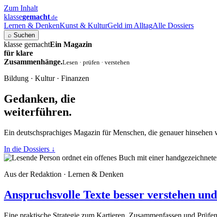
Zum Inhalt
klasse
gemacht
.de
Lernen & Denken
Kunst & Kultur
Geld im Alltag
Alle Dossiers
⌕
Suchen
klasse gemacht
Ein Magazin
für klare
Zusammenhänge.
Lesen · prüfen · verstehen
Bildung · Kultur · Finanzen
Gedanken, die
weiterführen.
Ein deutschsprachiges Magazin für Menschen, die genauer hinsehen 
In die Dossiers
↓
Aus der Redaktion · Lernen & Denken
Anspruchsvolle Texte besser verstehen und 
Eine praktische Strategie zum Kartieren, Zusammenfassen und Prüfe