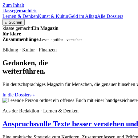
Zum Inhalt
klasse
gemacht
.de
Lernen & Denken
Kunst & Kultur
Geld im Alltag
Alle Dossiers
⌕
Suchen
klasse gemacht
Ein Magazin
für klare
Zusammenhänge.
Lesen · prüfen · verstehen
Bildung · Kultur · Finanzen
Gedanken, die
weiterführen.
Ein deutschsprachiges Magazin für Menschen, die genauer hinsehen 
In die Dossiers
↓
Aus der Redaktion · Lernen & Denken
Anspruchsvolle Texte besser verstehen und 
Eine praktische Strategie zum Kartieren, Zusammenfassen und Prüfe