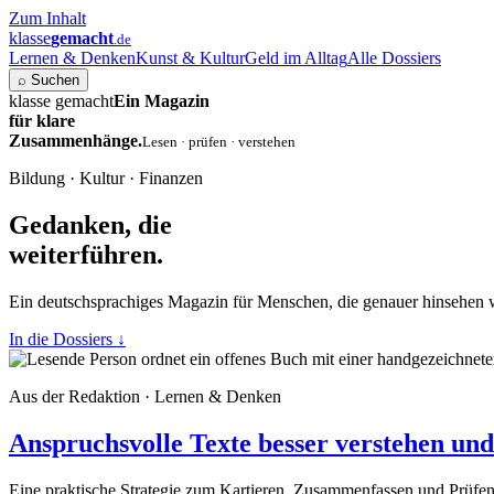
Zum Inhalt
klasse
gemacht
.de
Lernen & Denken
Kunst & Kultur
Geld im Alltag
Alle Dossiers
⌕
Suchen
klasse gemacht
Ein Magazin
für klare
Zusammenhänge.
Lesen · prüfen · verstehen
Bildung · Kultur · Finanzen
Gedanken, die
weiterführen.
Ein deutschsprachiges Magazin für Menschen, die genauer hinsehen 
In die Dossiers
↓
Aus der Redaktion · Lernen & Denken
Anspruchsvolle Texte besser verstehen und 
Eine praktische Strategie zum Kartieren, Zusammenfassen und Prüfe