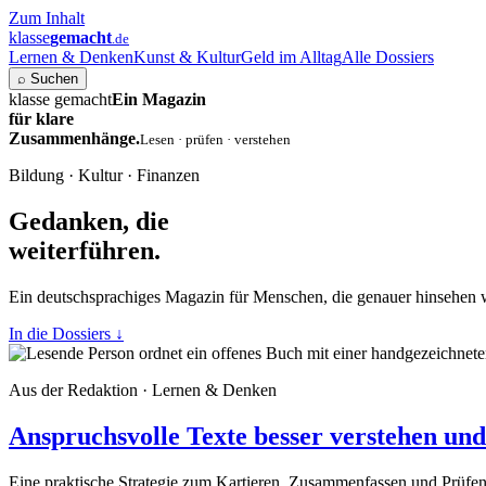
Zum Inhalt
klasse
gemacht
.de
Lernen & Denken
Kunst & Kultur
Geld im Alltag
Alle Dossiers
⌕
Suchen
klasse gemacht
Ein Magazin
für klare
Zusammenhänge.
Lesen · prüfen · verstehen
Bildung · Kultur · Finanzen
Gedanken, die
weiterführen.
Ein deutschsprachiges Magazin für Menschen, die genauer hinsehen 
In die Dossiers
↓
Aus der Redaktion · Lernen & Denken
Anspruchsvolle Texte besser verstehen und 
Eine praktische Strategie zum Kartieren, Zusammenfassen und Prüfe