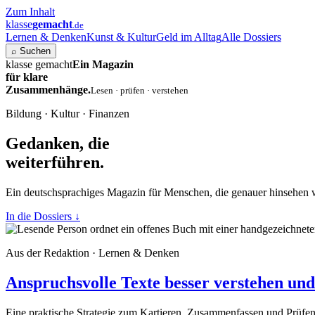
Zum Inhalt
klasse
gemacht
.de
Lernen & Denken
Kunst & Kultur
Geld im Alltag
Alle Dossiers
⌕
Suchen
klasse gemacht
Ein Magazin
für klare
Zusammenhänge.
Lesen · prüfen · verstehen
Bildung · Kultur · Finanzen
Gedanken, die
weiterführen.
Ein deutschsprachiges Magazin für Menschen, die genauer hinsehen 
In die Dossiers
↓
Aus der Redaktion · Lernen & Denken
Anspruchsvolle Texte besser verstehen und 
Eine praktische Strategie zum Kartieren, Zusammenfassen und Prüfe