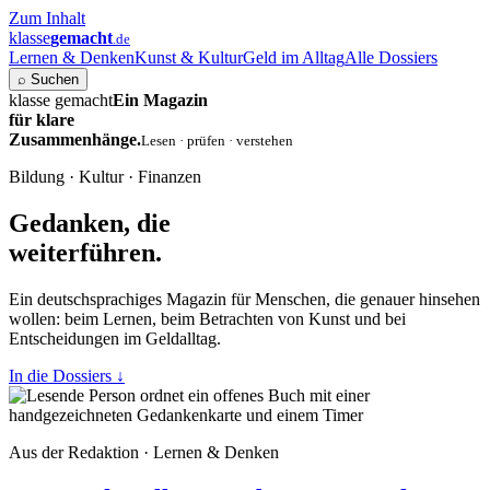
Zum Inhalt
klasse
gemacht
.de
Lernen & Denken
Kunst & Kultur
Geld im Alltag
Alle Dossiers
⌕
Suchen
klasse gemacht
Ein Magazin
für klare
Zusammenhänge.
Lesen · prüfen · verstehen
Bildung · Kultur · Finanzen
Gedanken, die
weiterführen.
Ein deutschsprachiges Magazin für Menschen, die genauer hinsehen
wollen: beim Lernen, beim Betrachten von Kunst und bei
Entscheidungen im Geldalltag.
In die Dossiers
↓
Aus der Redaktion · Lernen & Denken