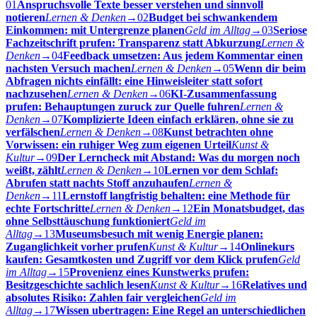
01
Anspruchsvolle Texte besser verstehen und sinnvoll
notieren
Lernen & Denken
→
02
Budget bei schwankendem
Einkommen: mit Untergrenze planen
Geld im Alltag
→
03
Seriose
Fachzeitschrift prufen: Transparenz statt Abkurzung
Lernen &
Denken
→
04
Feedback umsetzen: Aus jedem Kommentar einen
nachsten Versuch machen
Lernen & Denken
→
05
Wenn dir beim
Abfragen nichts einfällt: eine Hinweisleiter statt sofort
nachzusehen
Lernen & Denken
→
06
KI-Zusammenfassung
prufen: Behauptungen zuruck zur Quelle fuhren
Lernen &
Denken
→
07
Komplizierte Ideen einfach erklären, ohne sie zu
verfälschen
Lernen & Denken
→
08
Kunst betrachten ohne
Vorwissen: ein ruhiger Weg zum eigenen Urteil
Kunst &
Kultur
→
09
Der Lerncheck mit Abstand: Was du morgen noch
weißt, zählt
Lernen & Denken
→
10
Lernen vor dem Schlaf:
Abrufen statt nachts Stoff anzuhaufen
Lernen &
Denken
→
11
Lernstoff langfristig behalten: eine Methode für
echte Fortschritte
Lernen & Denken
→
12
Ein Monatsbudget, das
ohne Selbsttäuschung funktioniert
Geld im
Alltag
→
13
Museumsbesuch mit wenig Energie planen:
Zuganglichkeit vorher prufen
Kunst & Kultur
→
14
Onlinekurs
kaufen: Gesamtkosten und Zugriff vor dem Klick prufen
Geld
im Alltag
→
15
Provenienz eines Kunstwerks prufen:
Besitzgeschichte sachlich lesen
Kunst & Kultur
→
16
Relatives und
absolutes Risiko: Zahlen fair vergleichen
Geld im
Alltag
→
17
Wissen ubertragen: Eine Regel an unterschiedlichen