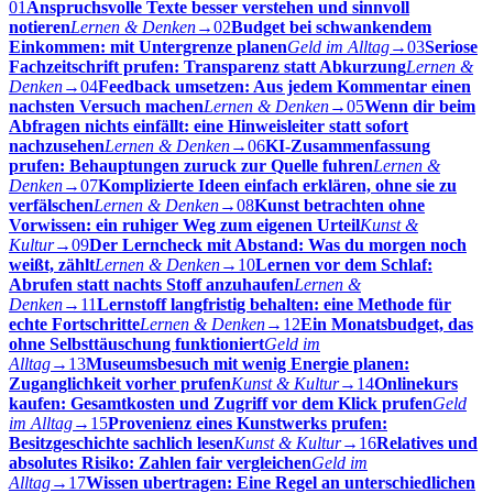
01
Anspruchsvolle Texte besser verstehen und sinnvoll
notieren
Lernen & Denken
→
02
Budget bei schwankendem
Einkommen: mit Untergrenze planen
Geld im Alltag
→
03
Seriose
Fachzeitschrift prufen: Transparenz statt Abkurzung
Lernen &
Denken
→
04
Feedback umsetzen: Aus jedem Kommentar einen
nachsten Versuch machen
Lernen & Denken
→
05
Wenn dir beim
Abfragen nichts einfällt: eine Hinweisleiter statt sofort
nachzusehen
Lernen & Denken
→
06
KI-Zusammenfassung
prufen: Behauptungen zuruck zur Quelle fuhren
Lernen &
Denken
→
07
Komplizierte Ideen einfach erklären, ohne sie zu
verfälschen
Lernen & Denken
→
08
Kunst betrachten ohne
Vorwissen: ein ruhiger Weg zum eigenen Urteil
Kunst &
Kultur
→
09
Der Lerncheck mit Abstand: Was du morgen noch
weißt, zählt
Lernen & Denken
→
10
Lernen vor dem Schlaf:
Abrufen statt nachts Stoff anzuhaufen
Lernen &
Denken
→
11
Lernstoff langfristig behalten: eine Methode für
echte Fortschritte
Lernen & Denken
→
12
Ein Monatsbudget, das
ohne Selbsttäuschung funktioniert
Geld im
Alltag
→
13
Museumsbesuch mit wenig Energie planen:
Zuganglichkeit vorher prufen
Kunst & Kultur
→
14
Onlinekurs
kaufen: Gesamtkosten und Zugriff vor dem Klick prufen
Geld
im Alltag
→
15
Provenienz eines Kunstwerks prufen:
Besitzgeschichte sachlich lesen
Kunst & Kultur
→
16
Relatives und
absolutes Risiko: Zahlen fair vergleichen
Geld im
Alltag
→
17
Wissen ubertragen: Eine Regel an unterschiedlichen