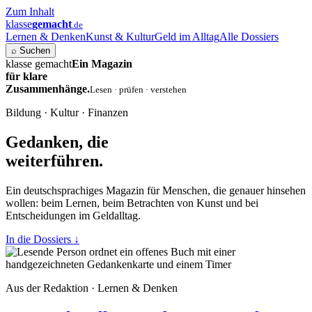
Zum Inhalt
klasse
gemacht
.de
Lernen & Denken
Kunst & Kultur
Geld im Alltag
Alle Dossiers
⌕
Suchen
klasse gemacht
Ein Magazin
für klare
Zusammenhänge.
Lesen · prüfen · verstehen
Bildung · Kultur · Finanzen
Gedanken, die
weiterführen.
Ein deutschsprachiges Magazin für Menschen, die genauer hinsehen
wollen: beim Lernen, beim Betrachten von Kunst und bei
Entscheidungen im Geldalltag.
In die Dossiers
↓
Aus der Redaktion · Lernen & Denken