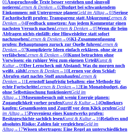
01
Anspruchsvolle Texte besser verstehen und sinnvoll
notieren
Lernen & Denken
→
02
Budget bei schwankendem
Einkommen: mit Untergrenze planen
Geld im Alltag
→
03
Seriose
Fachzeitschrift prufen: Transparenz statt Abkurzung
Lernen &
Denken
→
04
Feedback umsetzen: Aus jedem Kommentar einen
nachsten Versuch machen
Lernen & Denken
→
05
Wenn dir beim
Abfragen nichts einfällt: eine Hinweisleiter statt sofort
nachzusehen
Lernen & Denken
→
06
KI-Zusammenfassung
prufen: Behauptungen zuruck zur Quelle fuhren
Lernen &
Denken
→
07
Komplizierte Ideen einfach erklären, ohne sie zu
verfälschen
Lernen & Denken
→
08
Kunst betrachten ohne
Vorwissen: ein ruhiger Weg zum eigenen Urteil
Kunst &
Kultur
→
09
Der Lerncheck mit Abstand: Was du morgen noch
weißt, zählt
Lernen & Denken
→
10
Lernen vor dem Schlaf:
Abrufen statt nachts Stoff anzuhaufen
Lernen &
Denken
→
11
Lernstoff langfristig behalten: eine Methode für
echte Fortschritte
Lernen & Denken
→
12
Ein Monatsbudget, das
ohne Selbsttäuschung funktioniert
Geld im
Alltag
→
13
Museumsbesuch mit wenig Energie planen:
Zuganglichkeit vorher prufen
Kunst & Kultur
→
14
Onlinekurs
kaufen: Gesamtkosten und Zugriff vor dem Klick prufen
Geld
im Alltag
→
15
Provenienz eines Kunstwerks prufen:
Besitzgeschichte sachlich lesen
Kunst & Kultur
→
16
Relatives und
absolutes Risiko: Zahlen fair vergleichen
Geld im
Alltag
→
17
Wissen ubertragen: Eine Regel an unterschiedlichen