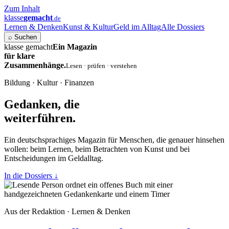
Zum Inhalt
klasse
gemacht
.de
Lernen & Denken
Kunst & Kultur
Geld im Alltag
Alle Dossiers
⌕
Suchen
klasse gemacht
Ein Magazin
für klare
Zusammenhänge.
Lesen · prüfen · verstehen
Bildung · Kultur · Finanzen
Gedanken, die
weiterführen.
Ein deutschsprachiges Magazin für Menschen, die genauer hinsehen
wollen: beim Lernen, beim Betrachten von Kunst und bei
Entscheidungen im Geldalltag.
In die Dossiers
↓
Aus der Redaktion · Lernen & Denken