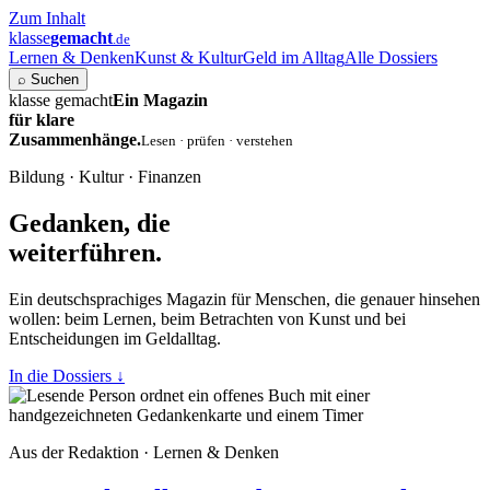
Zum Inhalt
klasse
gemacht
.de
Lernen & Denken
Kunst & Kultur
Geld im Alltag
Alle Dossiers
⌕
Suchen
klasse gemacht
Ein Magazin
für klare
Zusammenhänge.
Lesen · prüfen · verstehen
Bildung · Kultur · Finanzen
Gedanken, die
weiterführen.
Ein deutschsprachiges Magazin für Menschen, die genauer hinsehen
wollen: beim Lernen, beim Betrachten von Kunst und bei
Entscheidungen im Geldalltag.
In die Dossiers
↓
Aus der Redaktion · Lernen & Denken