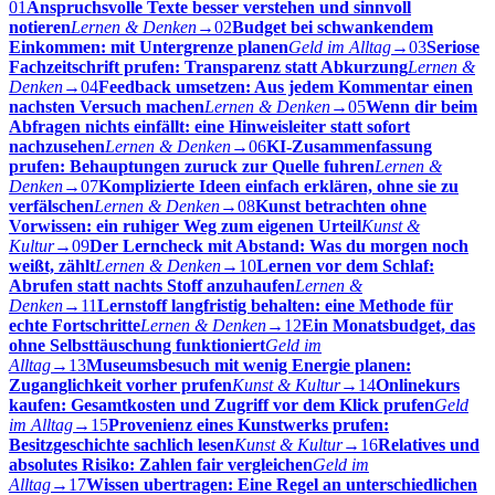
01
Anspruchsvolle Texte besser verstehen und sinnvoll
notieren
Lernen & Denken
→
02
Budget bei schwankendem
Einkommen: mit Untergrenze planen
Geld im Alltag
→
03
Seriose
Fachzeitschrift prufen: Transparenz statt Abkurzung
Lernen &
Denken
→
04
Feedback umsetzen: Aus jedem Kommentar einen
nachsten Versuch machen
Lernen & Denken
→
05
Wenn dir beim
Abfragen nichts einfällt: eine Hinweisleiter statt sofort
nachzusehen
Lernen & Denken
→
06
KI-Zusammenfassung
prufen: Behauptungen zuruck zur Quelle fuhren
Lernen &
Denken
→
07
Komplizierte Ideen einfach erklären, ohne sie zu
verfälschen
Lernen & Denken
→
08
Kunst betrachten ohne
Vorwissen: ein ruhiger Weg zum eigenen Urteil
Kunst &
Kultur
→
09
Der Lerncheck mit Abstand: Was du morgen noch
weißt, zählt
Lernen & Denken
→
10
Lernen vor dem Schlaf:
Abrufen statt nachts Stoff anzuhaufen
Lernen &
Denken
→
11
Lernstoff langfristig behalten: eine Methode für
echte Fortschritte
Lernen & Denken
→
12
Ein Monatsbudget, das
ohne Selbsttäuschung funktioniert
Geld im
Alltag
→
13
Museumsbesuch mit wenig Energie planen:
Zuganglichkeit vorher prufen
Kunst & Kultur
→
14
Onlinekurs
kaufen: Gesamtkosten und Zugriff vor dem Klick prufen
Geld
im Alltag
→
15
Provenienz eines Kunstwerks prufen:
Besitzgeschichte sachlich lesen
Kunst & Kultur
→
16
Relatives und
absolutes Risiko: Zahlen fair vergleichen
Geld im
Alltag
→
17
Wissen ubertragen: Eine Regel an unterschiedlichen